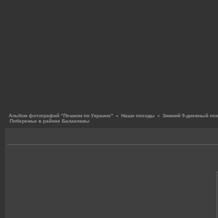
Альбом фотографий "Пешком по Украине"
»
Наши походы
»
Зимний 9-дневный по
Побережье в районе Балаклавы