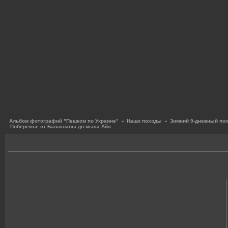
Альбом фотографий "Пешком по Украине"
»
Наши походы
»
Зимний 9-дневный по
Побережье от Балаклавы до мыса Айя