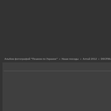
Альбом фотографий "Пешком по Украине"
»
Наши походы
»
Алтай 2012
»
DSCF864