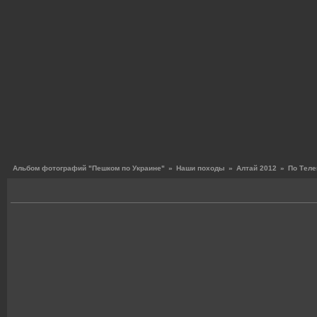
Альбом фотографий "Пешком по Украине"
»
Наши походы
»
Алтай 2012
»
По Теле