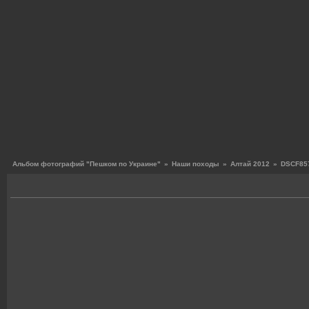
Альбом фотографий "Пешком по Украине"
»
Наши походы
»
Алтай 2012
»
DSCF857