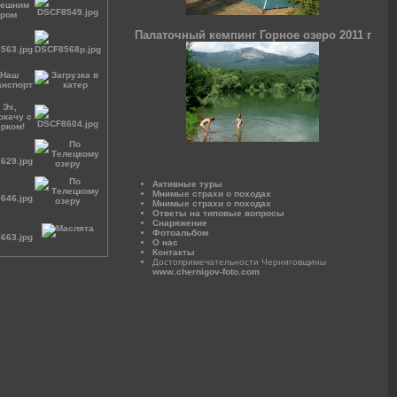
Палаточный кемпинг Горное озеро 2011 г
Активные туры
Мнимые страхи о походах
Мнимые страхи о походах
Ответы на типовые вопросы
Снаряжение
Фотоальбом
О нас
Контакты
Достопримечательности Черниговщины
www.chernigov-foto.com