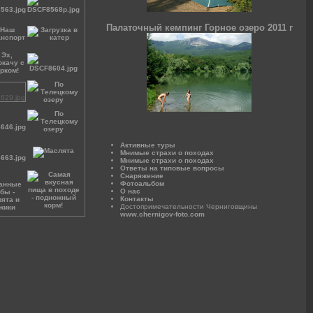
Палаточный кемпинг Горное озеро 2011 г
Активные туры
Мнимые страхи о походах
Мнимые страхи о походах
Ответы на типовые вопросы
Снаряжение
Фотоальбом
О нас
Контакты
Достопримечательности Черниговщины
www.chernigov-foto.com