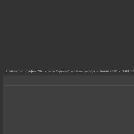
Альбом фотографий "Пешком по Украине"
»
Наши походы
»
Алтай 2012
»
DSCF862