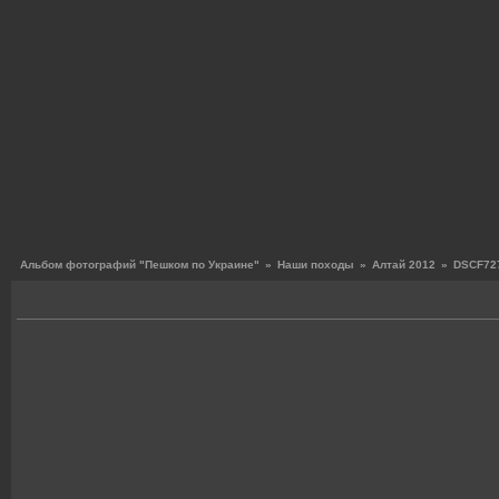
Альбом фотографий "Пешком по Украине"
»
Наши походы
»
Алтай 2012
»
DSCF727