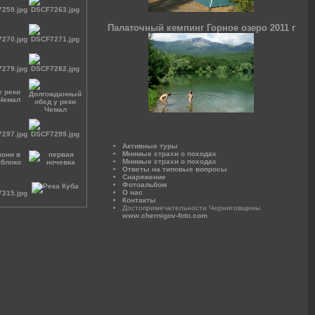
Палаточный кемпинг Горное озеро 2011 г
Активные туры
Мнимые страхи о походах
Мнимые страхи о походах
Ответы на типовые вопросы
Снаряжение
Фотоальбом
О нас
Контакты
Достопримечательности Черниговщины
www.chernigov-foto.com