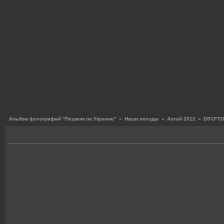
Альбом фотографий "Пешком по Украине"
»
Наши походы
»
Алтай 2012
»
DSCF726