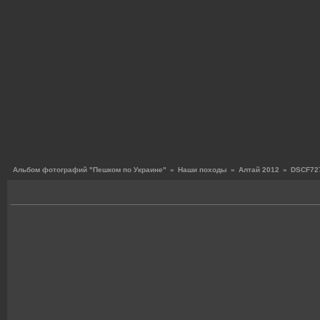
Альбом фотографий "Пешком по Украине"
»
Наши походы
»
Алтай 2012
»
DSCF727