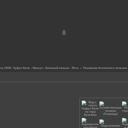
а 2008. Чуфут-Кале - Мангуп - Большой каньон - Ялта
»
Панорама Качинского кальона