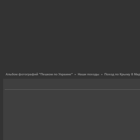
Альбом фотографий "Пешком по Украине"
»
Наши походы
»
Поход по Крыму 8 Март