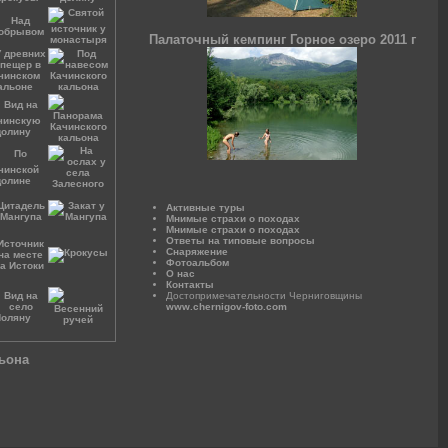
Палаточный кемпинг Горное озеро 2011 г
Активные туры
Мнимые страхи о походах
Мнимые страхи о походах
Ответы на типовые вопросы
Снаряжение
Фотоальбом
О нас
Контакты
Достопримечательности Черниговщины
www.chernigov-foto.com
ьона