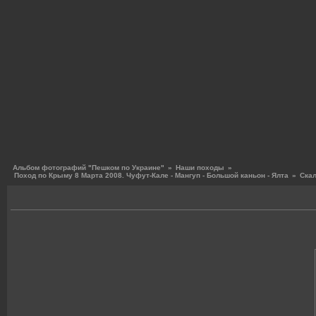
Альбом фотографий "Пешком по Украине"
»
Наши походы
»
Поход по Крыму 8 Марта 2008. Чуфут-Кале - Мангуп - Большой каньон - Ялта
»
Ска