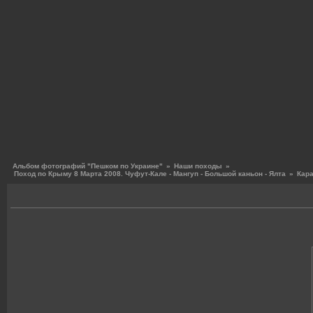
Альбом фотографий "Пешком по Украине"
»
Наши походы
»
Поход по Крыму 8 Марта 2008. Чуфут-Кале - Мангуп - Большой каньон - Ялта
»
Кара