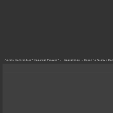
Альбом фотографий "Пешком по Украине"
»
Наши походы
»
Поход по Крыму 8 Март