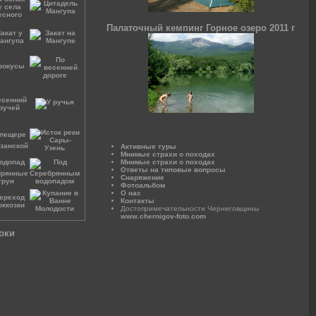
Палаточный кемпинг Горное озеро 2011 г
Активные туры
Мнимые страхи о походах
Мнимые страхи о походах
Ответы на типовые вопросы
Снаряжение
Фотоальбом
О нас
Контакты
Достопримечательности Черниговщины
www.chernigov-foto.com
оки