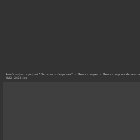
Альбом фотографий "Пешком по Украине"
»
Велопоходы
»
Велопоход по Чернигов
IMG_3428.jpg