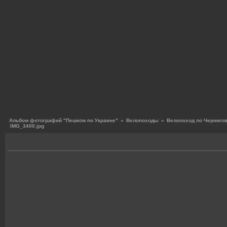
Альбом фотографий "Пешком по Украине"
»
Велопоходы
»
Велопоход по Чернигов
IMG_3400.jpg