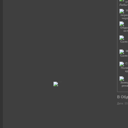
В Обд
Дата: 13