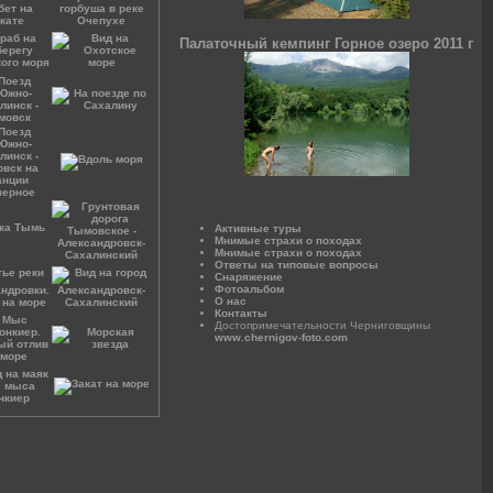
Палаточный кемпинг Горное озеро 2011 г
Активные туры
Мнимые страхи о походах
Мнимые страхи о походах
Ответы на типовые вопросы
Снаряжение
Фотоальбом
О нас
Контакты
Достопримечательности Черниговщины
www.chernigov-foto.com