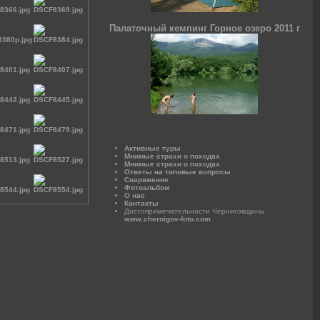
Палаточный кемпинг Горное озеро 2011 г
Активные туры
Мнимые страхи о походах
Мнимые страхи о походах
Ответы на типовые вопросы
Снаряжение
Фотоальбом
О нас
Контакты
Достопримечательности Черниговщины
www.chernigov-foto.com