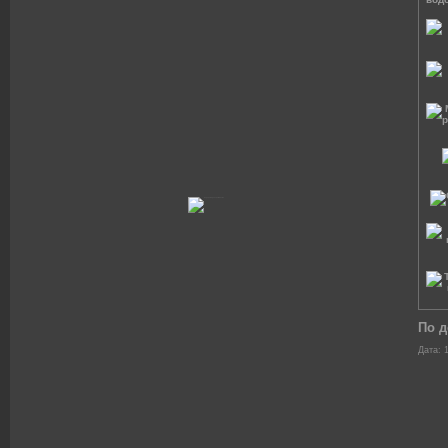
По д
Дата: 