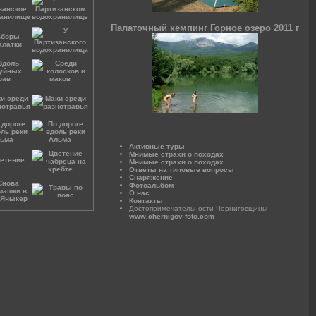
Палаточный кемпинг Горное озеро 2011 г
Активные туры
Мнимые страхи о походах
Мнимые страхи о походах
Ответы на типовые вопросы
Снаряжение
Фотоальбом
О нас
Контакты
Достопримечательности Черниговщины
www.chernigov-foto.com