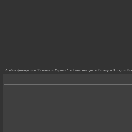
Альбом фотографий "Пешком по Украине"
»
Наши походы
»
Поход на Пасху по В