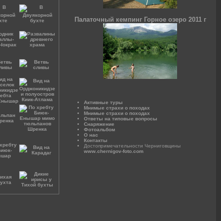
Палаточный кемпинг Горное озеро 2011 г
Активные туры
Мнимые страхи о походах
Мнимые страхи о походах
Ответы на типовые вопросы
Снаряжение
Фотоальбом
О нас
Контакты
Достопримечательности Черниговщины
www.chernigov-foto.com