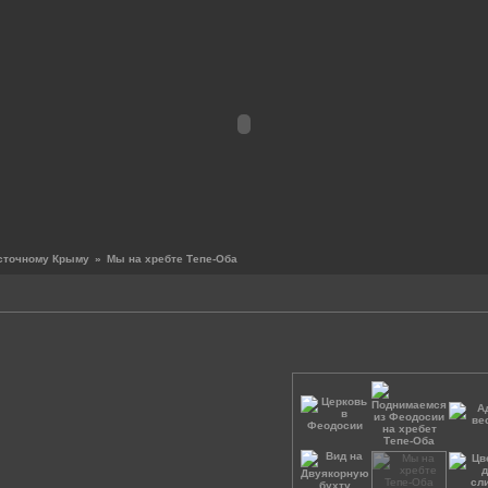
осточному Крыму
»
Мы на хребте Тепе-Оба