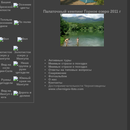
Палаточный кемпинг Горное озеро 2011 г
Активные туры
Мнимые страхи о походах
Мнимые страхи о походах
Ответы на типовые вопросы
Снаряжение
Фотоальбом
О нас
Контакты
Достопримечательности Черниговщины
www.chernigov-foto.com