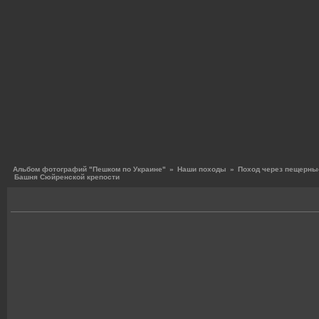
Альбом фотографий "Пешком по Украине"
»
Наши походы
»
Поход через пещерные
Башня Сюйренской крепости