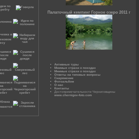
Палаточный кемпинг Горное озеро 2011 г
Активные туры
Мнимые страхи о походах
Мнимые страхи о походах
Ответы на типовые вопросы
Снаряжение
Фотоальбом
О нас
Контакты
Достопримечательности Черниговщины
www.chernigov-foto.com