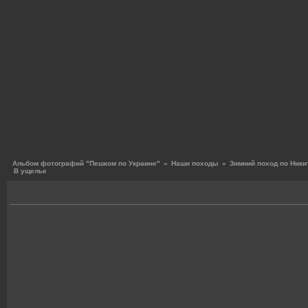
Альбом фотографий "Пешком по Украине"
»
Наши походы
»
Зимний поход по Ники
В ущелье