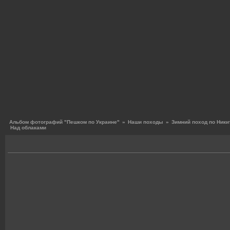
Альбом фотографий "Пешком по Украине"
»
Наши походы
»
Зимний поход по Ники
Над облаками