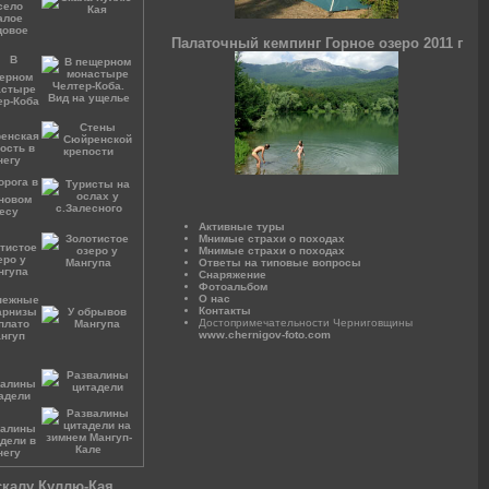
Палаточный кемпинг Горное озеро 2011 г
Активные туры
Мнимые страхи о походах
Мнимые страхи о походах
Ответы на типовые вопросы
Снаряжение
Фотоальбом
О нас
Контакты
Достопримечательности Черниговщины
www.chernigov-foto.com
скалу Куллю-Кая