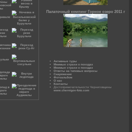
Палаточный кемпинг Горное озеро 2011 г
Активные туры
Мнимые страхи о походах
Мнимые страхи о походах
Ответы на типовые вопросы
Снаряжение
Фотоальбом
О нас
Контакты
Достопримечательности Черниговщины
www.chernigov-foto.com