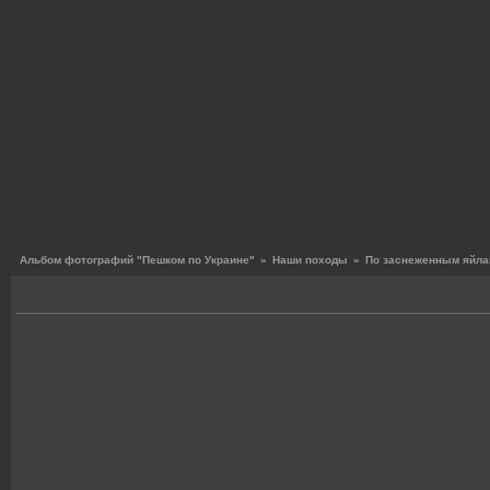
Альбом фотографий "Пешком по Украине"
»
Наши походы
»
По заснеженным яйлам