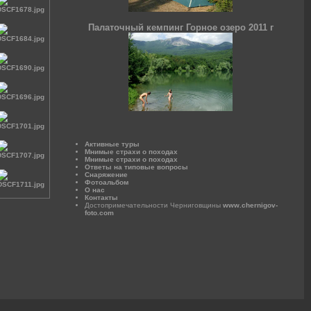
Палаточный кемпинг Горное озеро 2011 г
Активные туры
Мнимые страхи о походах
Мнимые страхи о походах
Ответы на типовые вопросы
Снаряжение
Фотоальбом
О нас
Контакты
Достопримечательности Черниговщины
www.chernigov-
foto.com