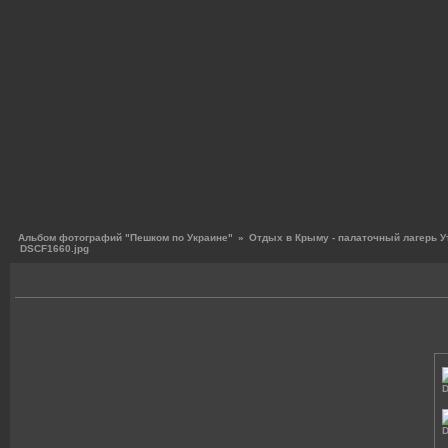
Альбом фотографий "Пешком по Украине"
»
Отдых в Крыму - палаточный лагерь У
DSCF1660.jpg