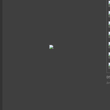
D
Дат