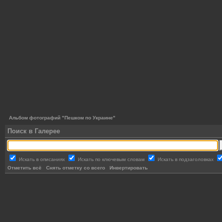
Альбом фотографий "Пешком по Украине"
Поиск в Галерее
Искать в описаниях
Искать по ключевым словам
Искать в подзаголовках
Отметить всё
Снять отметку со всего
Инвертировать