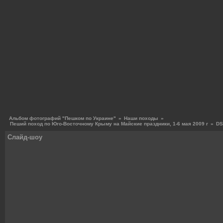
Альбом фотографий "Пешком по Украине"
»
Наши походы
»
Пеший поход по Юго-Восточному Крыму на Майские праздники, 1-6 мая 2009 г
»
DS
Слайд-шоу