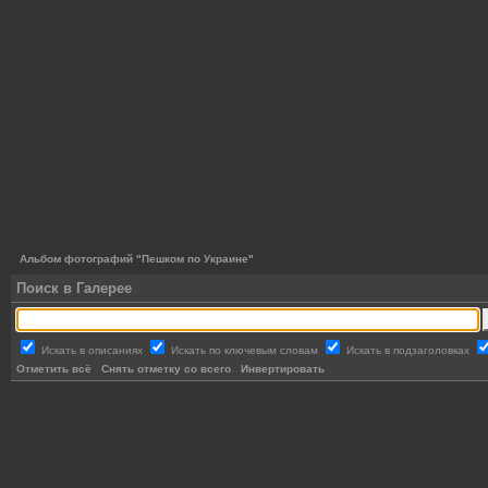
Альбом фотографий "Пешком по Украине"
Поиск в Галерее
Искать в описаниях
Искать по ключевым словам
Искать в подзаголовках
Отметить всё
Снять отметку со всего
Инвертировать