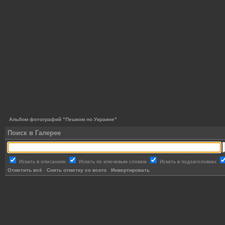
Альбом фотографий "Пешком по Украине"
Поиск в Галерее
Искать в описаниях
Искать по ключевым словам
Искать в подзаголовках
Отметить всё
Снять отметку со всего
Инвертировать