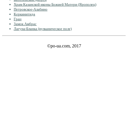
Храм Казанской иконы Божией Матери (Ярополец)
Петровское-Алабино
Керкинитида
Грац
Замок Амбрас
Лагуна-Бланка (вулканическое поле)
©po-ua.com, 2017