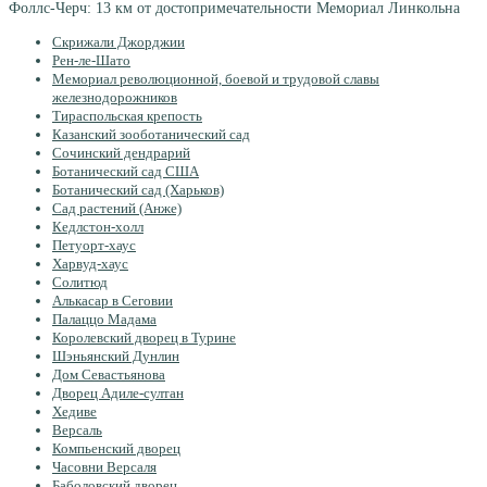
Фоллс-Черч: 13 км от достопримечательности Мемориал Линкольна
Скрижали Джорджии
Рен-ле-Шато
Мемориал революционной, боевой и трудовой славы
железнодорожников
Тираспольская крепость
Казанский зооботанический сад
Сочинский дендрарий
Ботанический сад США
Ботанический сад (Харьков)
Сад растений (Анже)
Кедлстон-холл
Петуорт-хаус
Харвуд-хаус
Солитюд
Алькасар в Сеговии
Палаццо Мадама
Королевский дворец в Турине
Шэньянский Дунлин
Дом Севастьянова
Дворец Адиле-султан
Хедиве
Версаль
Компьенский дворец
Часовни Версаля
Баболовский дворец