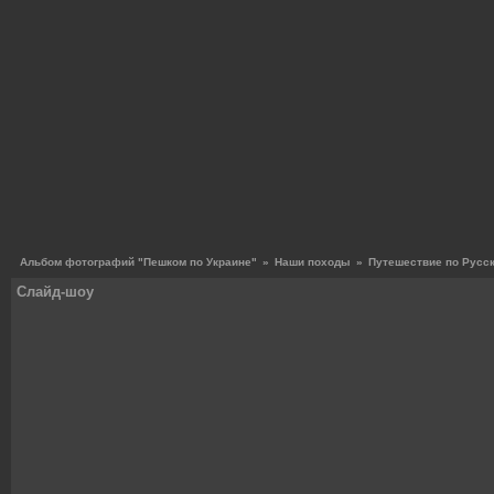
Альбом фотографий "Пешком по Украине"
»
Наши походы
»
Путешествие по Русск
Слайд-шоу