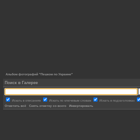
Альбом фотографий "Пешком по Украине"
Поиск в Галерее
Искать в описаниях
Искать по ключевым словам
Искать в подзаголовках
Отметить всё
Снять отметку со всего
Инвертировать