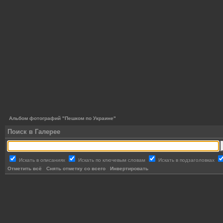
Альбом фотографий "Пешком по Украине"
Поиск в Галерее
Искать в описаниях
Искать по ключевым словам
Искать в подзаголовках
Отметить всё
Снять отметку со всего
Инвертировать