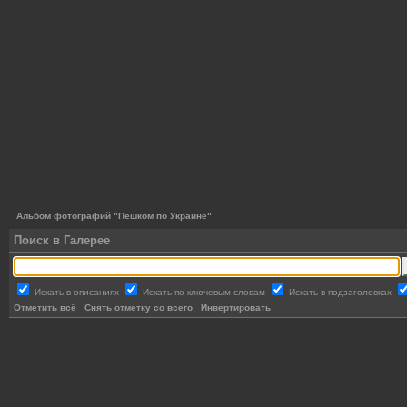
Альбом фотографий "Пешком по Украине"
Поиск в Галерее
Искать в описаниях
Искать по ключевым словам
Искать в подзаголовках
Отметить всё
Снять отметку со всего
Инвертировать