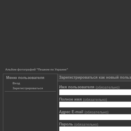
Альбом фотографий "Пешком по Украине"
Зарегистрироваться как новый поль
Меню пользователя
Вход
Имя пользователя
(обязательно)
Зарегистрироваться
Полное имя
(обязательно)
Адрес E-mail
(обязательно)
Пароль
(обязательно)