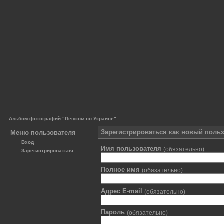
Альбом фотографий "Пешком по Украине"
Зарегистрироваться как новый поль
Меню пользователя
Вход
Имя пользователя
(обязательно)
Зарегистрироваться
Полное имя
(обязательно)
Адрес E-mail
(обязательно)
Пароль
(обязательно)